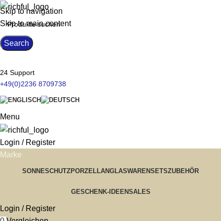
Skip to navigation
Skip to main content
Search
24 Support
+49(0)2236 8709738
Menu
Login / Register
Marke
SONNESCHUTZ
PORZELLAN
GLASWAREN
SETS
ZUBEHÖR
GESCHENK-IDEEN
SALES
Login / Register
0
Vergleichen